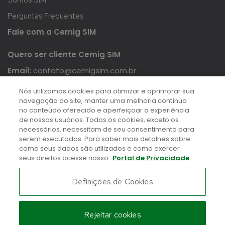
Somos SIM
Perguntas Frequentes
Fale com a Cemig SIM
Quero ser cliente Cemig SIM
Email:
contato@cemigsim.com.br
WhatsApp:
+55 31 97245-0310
Nós utilizamos cookies para otimizar e aprimorar sua
navegação do site, manter uma melhoria contínua
no conteúdo oferecido e aperfeiçoar a experiência
de nossos usuários. Todos os cookies, exceto os
Sou cliente Cemig SIM
necessários, necessitam de seu consentimento para
serem executados. Para saber mais detalhes sobre
Email:
meajude@cemigsim.com.br
como seus dados são utilizados e como exercer
WhatsApp:
+55 31 99970-4754
seus direitos acesse nosso
Portal de Privacidade
Assessoria de Imprensa :
Definições de Cookies
/
leticia.simoes@cemigsim.com.br
+55 (31) 9 9860.6676
Rejeitar cookies
CEMIG SIM© 2024 –